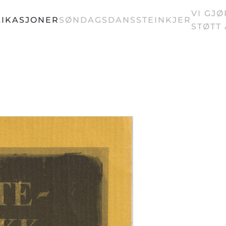
VI GJ
IKASJONER
SØNDAGSDANS
STEINKJER
STØTT