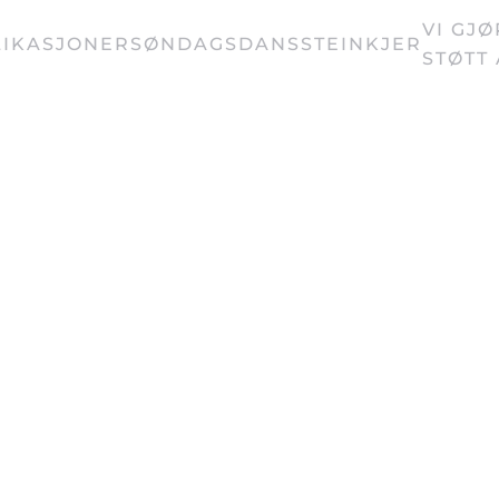
VI GJ
IKASJONER
SØNDAGSDANS
STEINKJER
STØTT