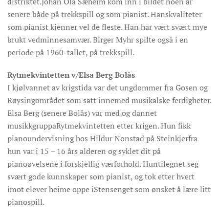
distriktet.Johan Ola Sæheim kom inn i bildet noen år
senere både på trekkspill og som pianist. Hanskvaliteter
som pianist kjenner vel de fleste. Han har vært svært mye
brukt vedminnesamvær. Birger Myhr spilte også i en
periode på 1960-tallet, på trekkspill.
Rytmekvintetten v/Elsa Berg Bolås
I kjølvannet av krigstida var det ungdommer fra Gosen og
Røysingområdet som satt innemed musikalske ferdigheter.
Elsa Berg (senere Bolås) var med og dannet
musikkgruppaRytmekvintetten etter krigen. Hun fikk
pianoundervisning hos Hildur Nonstad på Steinkjerfra
hun var i 15 – 16 års alderen og syklet dit på
pianoøvelsene i forskjellig værforhold. Huntilegnet seg
svært gode kunnskaper som pianist, og tok etter hvert
imot elever heime oppe iStensenget som ønsket å lære litt
pianospill.