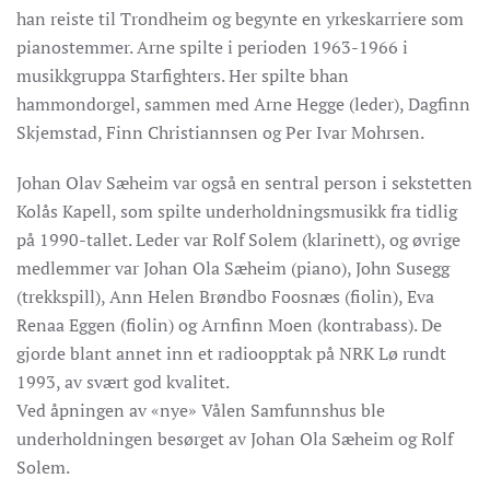
han reiste til Trondheim og begynte en yrkeskarriere som
pianostemmer. Arne spilte i perioden 1963-1966 i
musikkgruppa Starfighters. Her spilte bhan
hammondorgel, sammen med Arne Hegge (leder), Dagfinn
Skjemstad, Finn Christiannsen og Per Ivar Mohrsen.
Johan Olav Sæheim var også en sentral person i sekstetten
Kolås Kapell, som spilte underholdningsmusikk fra tidlig
på 1990-tallet. Leder var Rolf Solem (klarinett), og øvrige
medlemmer var Johan Ola Sæheim (piano), John Susegg
(trekkspill), Ann Helen Brøndbo Foosnæs (fiolin), Eva
Renaa Eggen (fiolin) og Arnfinn Moen (kontrabass). De
gjorde blant annet inn et radioopptak på NRK Lø rundt
1993, av svært god kvalitet.
Ved åpningen av «nye» Vålen Samfunnshus ble
underholdningen besørget av Johan Ola Sæheim og Rolf
Solem.