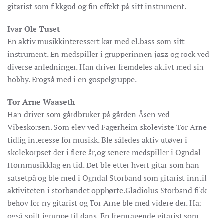
gitarist som fikkgod og fin effekt på sitt instrument.
Ivar Ole Tuset
En aktiv musikkinteressert kar med el.bass som sitt
instrument. En medspiller i grupperinnen jazz og rock ved
diverse anledninger. Han driver fremdeles aktivt med sin
hobby. Erogså med i en gospelgruppe.
Tor Arne Waaseth
Han driver som gårdbruker på gården Åsen ved
Vibeskorsen. Som elev ved Fagerheim skoleviste Tor Arne
tidlig interesse for musikk. Ble således aktiv utøver i
skolekorpset der i flere år,og senere medspiller i Ogndal
Hornmusikklag en tid. Det ble etter hvert gitar som han
satsetpå og ble med i Ogndal Storband som gitarist inntil
aktiviteten i storbandet opphørte.Gladiolus Storband fikk
behov for ny gitarist og Tor Arne ble med videre der. Har
også spilt igruppe til dans. En fremragende gitarist som