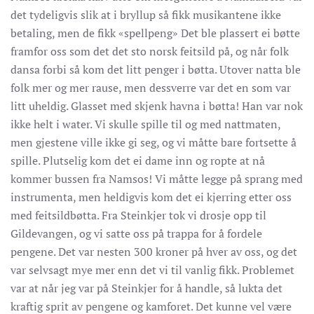
det tydeligvis slik at i bryllup så fikk musikantene ikke
betaling, men de fikk «spellpeng» Det ble plassert ei bøtte
framfor oss som det det sto norsk feitsild på, og når folk
dansa forbi så kom det litt penger i bøtta. Utover natta ble
folk mer og mer rause, men dessverre var det en som var
litt uheldig. Glasset med skjenk havna i bøtta! Han var nok
ikke helt i water. Vi skulle spille til og med nattmaten,
men gjestene ville ikke gi seg, og vi måtte bare fortsette å
spille. Plutselig kom det ei dame inn og ropte at nå
kommer bussen fra Namsos! Vi måtte legge på sprang med
instrumenta, men heldigvis kom det ei kjerring etter oss
med feitsildbøtta. Fra Steinkjer tok vi drosje opp til
Gildevangen, og vi satte oss på trappa for å fordele
pengene. Det var nesten 300 kroner på hver av oss, og det
var selvsagt mye mer enn det vi til vanlig fikk. Problemet
var at når jeg var på Steinkjer for å handle, så lukta det
kraftig sprit av pengene og kamforet. Det kunne vel være