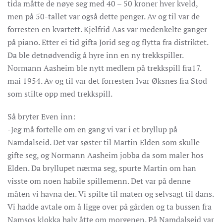
tida måtte de nøye seg med 40 – 50 kroner hver kveld,
men på 50-tallet var også dette penger. Av og til var de
forresten en kvartett. Kjelfrid Aas var medenkelte ganger
på piano. Etter ei tid gifta Jorid seg og flytta fra distriktet.
Da ble detnødvendig å hyre inn en ny trekkspiller.
Normann Aasheim ble nytt medlem på trekkspill fra17.
mai 1954. Av og til var det forresten Ivar Øksnes fra Stod
som stilte opp med trekkspill.
Så bryter Even inn:
-Jeg må fortelle om en gang vi var i et bryllup på
Namdalseid. Det var søster til Martin Elden som skulle
gifte seg, og Normann Aasheim jobba da som maler hos
Elden. Da bryllupet nærma seg, spurte Martin om han
visste om noen habile spillemenn. Det var på denne
måten vi havna der. Vi spilte til maten og selvsagt til dans.
Vi hadde avtale om å ligge over på gården og ta bussen fra
Namsos klokka halv åtte om morgenen. På Namdalseid var