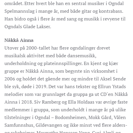
området. Etter hvert ble han en sentral musiker i Ogndal
Spelmannslag i mange år, med både gitar og kontrabass.
Han bidro også i flere år med sang og musikk i revyene til
Ogndals Glade Lakser.
Nåkkå Ainna
Utover på 2000-tallet har flere ogndalinger drevet
musikalsk aktivitet med både dansemusikk,
underholdning og plateinnspillinger. En kjent og kjær
gruppe er Nåkkå Ainna, som begynte sin virksomhet i
2006 og holdet det gående mer og mindre til Aksel Sende
ble syk, døde i 2019. Det var hans tekster og Ellrun Ystads
melodier som var grunnlaget da gruppa ga ut CD`en Nåkkå
Ainna i 2018. Siv Ramberg og Ella Holdaas var øvrige faste
medlemmer i gruppa, som underholdt i mange år på ulike
tilstelninger i Ogndal – Bodomheimen, Mokk Gård, Vålen
Samfunnshus, Gildevangen og ikke minst ved flere alders-
og sykeheimer. Margrethe Hanssen Vang, Guri Almli og