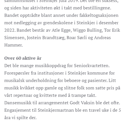
samfunnshuset i Steinkjer jula 2019. Det ble en suksess,
og siden har aktiviteten økt i takt med bestillingene.
Bandet opptrådte blant annet under fakkeltogsaksjonen
mot nedlegging av grendeskolene i Steinkjer i desember
2022. Bandet består av Atle Egge, Wiggo Bulling, Tor Erik
Simensen, Jostein Brandtzæg, Roar Sørli og Andreas
Hammer.
Over 60 aktive år
Det ble mange musikkoppdrag for Seniorkvartetten.
Forespørsler fra institusjoner i Steinkjer kommune for
musikalsk underholdning for beboere og pasienter. Litt
musikk kvikket opp gamle og slitne folk som satte pris på
vårt repertoar og kvitterte med å trampe takt.
Dansemusikk til arrangementet Godt Vaksin ble det ofte.
Engasjement til Steinkjermartnan ble en travel uke i de 5
åra vi spilte der.