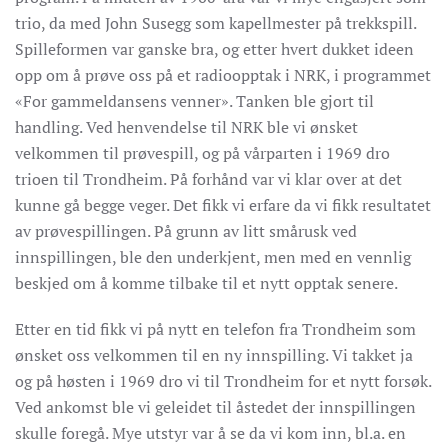
trio, da med John Susegg som kapellmester på trekkspill.
Spilleformen var ganske bra, og etter hvert dukket ideen
opp om å prøve oss på et radioopptak i NRK, i programmet
«For gammeldansens venner». Tanken ble gjort til
handling. Ved henvendelse til NRK ble vi ønsket
velkommen til prøvespill, og på vårparten i 1969 dro
trioen til Trondheim. På forhånd var vi klar over at det
kunne gå begge veger. Det fikk vi erfare da vi fikk resultatet
av prøvespillingen. På grunn av litt smårusk ved
innspillingen, ble den underkjent, men med en vennlig
beskjed om å komme tilbake til et nytt opptak senere.
Etter en tid fikk vi på nytt en telefon fra Trondheim som
ønsket oss velkommen til en ny innspilling. Vi takket ja
og på høsten i 1969 dro vi til Trondheim for et nytt forsøk.
Ved ankomst ble vi geleidet til åstedet der innspillingen
skulle foregå. Mye utstyr var å se da vi kom inn, bl.a. en