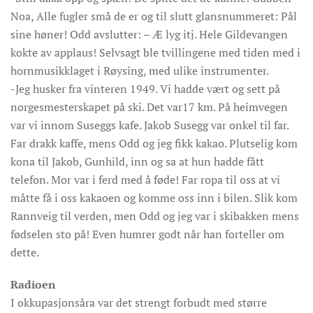
Noa, Alle fugler små de er og til slutt glansnummeret: Pål
sine høner! Odd avslutter: – Æ lyg itj. Hele Gildevangen
kokte av applaus! Selvsagt ble tvillingene med tiden med i
hornmusikklaget i Røysing, med ulike instrumenter.
-Jeg husker fra vinteren 1949. Vi hadde vært og sett på
norgesmesterskapet på ski. Det var17 km. På heimvegen
var vi innom Suseggs kafe. Jakob Susegg var onkel til far.
Far drakk kaffe, mens Odd og jeg fikk kakao. Plutselig kom
kona til Jakob, Gunhild, inn og sa at hun hadde fått
telefon. Mor var i ferd med å føde! Far ropa til oss at vi
måtte få i oss kakaoen og komme oss inn i bilen. Slik kom
Rannveig til verden, men Odd og jeg var i skibakken mens
fødselen sto på! Even humrer godt når han forteller om
dette.
Radioen
I okkupasjonsåra var det strengt forbudt med større