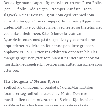
Det øvrige mannskapet i Rytmekvintetten var: Ernst Bolås
(sen. ) – fiolin, Odd Teigen – trompet, Arnfinn Trøan –
slagverk, Reidar Fossan – gitar, som også var med som
gitarist i Susegg`s Trio (Suseggan). En humørfylt gjeng som
underholdt mye på Gildevangen ved fester og tilstelninger
ved ulike anledninger. Etter 5 lange krigsår var
Rytmekvintetten med på å skape liv og glede med sine
opptredener. Aktiviteten for denne populære gruppen
opphørte ca. 1950. Etter at aktiviteten opphørte ble Elsa
mange ganger benyttet som pianist når det var behov for
musikalsk ledsagelse. En person som satte musikalske spor
etter seg.
The Shotguns v/ Steinar Kjørås
Spilleglade ungdommer banket på døra. Musikkstilen
forandret seg radikalt siste del av 50-åra. Den nye
musikkstilen taklet orkesteret til Steinar Kjørås på en
perfekt måte. TheShotguns besto av Steinar Kjørås,