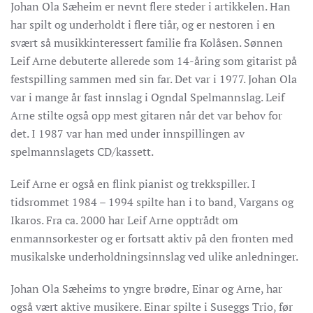
Johan Ola Sæheim er nevnt flere steder i artikkelen. Han
har spilt og underholdt i flere tiår, og er nestoren i en
svært så musikkinteressert familie fra Kolåsen. Sønnen
Leif Arne debuterte allerede som 14-åring som gitarist på
festspilling sammen med sin far. Det var i 1977. Johan Ola
var i mange år fast innslag i Ogndal Spelmannslag. Leif
Arne stilte også opp mest gitaren når det var behov for
det. I 1987 var han med under innspillingen av
spelmannslagets CD/kassett.
Leif Arne er også en flink pianist og trekkspiller. I
tidsrommet 1984 – 1994 spilte han i to band, Vargans og
Ikaros. Fra ca. 2000 har Leif Arne opptrådt om
enmannsorkester og er fortsatt aktiv på den fronten med
musikalske underholdningsinnslag ved ulike anledninger.
Johan Ola Sæheims to yngre brødre, Einar og Arne, har
også vært aktive musikere. Einar spilte i Suseggs Trio, før