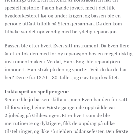
spesiell historie: Faren hadde jovært med i det lille
bygdeorkesteret før og under krigen, og bassen ble en
periode utlånt tilfolk på Steinkjersannan. Da den kom
tilbake var det nødvendig med betydelig reparasjon.
Bassen ble etter hvert Even sitt instrument. Da Even flere
år etter tok den med for ny reparasjon hos en meget dyktig
instrumentmaker i Verdal, Hans Eng, ble reparatøren
imponert. Han strøk på den og spurte: -Veit du ka du har
her? Den e fra 1870 – 80-tallet, og e av topp kvalitet.
Lukta sprit av spellpengene
Senere ble jo bassen skifta ut, men Even har den fortsatt
til forvaring heime.Første gangen de opptrådde var
2.juledag på Gildevangen. Etter hvert som de ble
merrutinerte og dyktigere, fikk de oppdrag på ulike
tilstelninger, og ikke så sjelden pådansefester. Den første