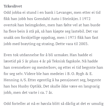
Yrkeslivet
Odd jobba ei stund i en bank i Levanger, men etter ei tid
fikk han jobb hos Grendahl Auto i Steinkjer. I 1972
overtok han heimgården, men han følte vel at han burde
ha flere bein å stå på, så han kjøpte seg lastebil. Det var
snakk om forskjellige oppdrag, men i 1975 fikk han fast
jobb med brøyting og strøing. Dette vara til 2003.
Even tok utdannelse for å bli urmaker. Han hadde ei
læretid på 5 år pluss 4 år på Teknisk fagskole. Nå hadde
han svennebrev og mesterbrev, og etter ei tid begynte han
for seg selv. Videre ble han medeier i B. O. Rygh & E.
Henning A/S. Etter egentlig å ha pensjonert seg, begynte
han hos Husby Optikk. Det skulle ikke være en langvarig
jobb, men det varte i ca. 7 år.
Odd forteller at nå er hørsla blitt så dårlig at det er umulig