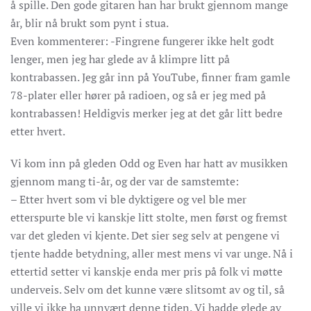
å spille. Den gode gitaren han har brukt gjennom mange
år, blir nå brukt som pynt i stua.
Even kommenterer: -Fingrene fungerer ikke helt godt
lenger, men jeg har glede av å klimpre litt på
kontrabassen. Jeg går inn på YouTube, finner fram gamle
78-plater eller hører på radioen, og så er jeg med på
kontrabassen! Heldigvis merker jeg at det går litt bedre
etter hvert.
Vi kom inn på gleden Odd og Even har hatt av musikken
gjennom mang ti-år, og der var de samstemte:
– Etter hvert som vi ble dyktigere og vel ble mer
etterspurte ble vi kanskje litt stolte, men først og fremst
var det gleden vi kjente. Det sier seg selv at pengene vi
tjente hadde betydning, aller mest mens vi var unge. Nå i
ettertid setter vi kanskje enda mer pris på folk vi møtte
underveis. Selv om det kunne være slitsomt av og til, så
ville vi ikke ha unnvært denne tiden. Vi hadde glede av