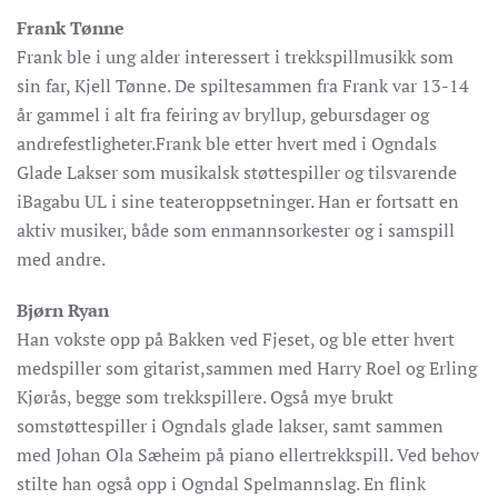
Frank Tønne
Frank ble i ung alder interessert i trekkspillmusikk som
sin far, Kjell Tønne. De spiltesammen fra Frank var 13-14
år gammel i alt fra feiring av bryllup, gebursdager og
andrefestligheter.Frank ble etter hvert med i Ogndals
Glade Lakser som musikalsk støttespiller og tilsvarende
iBagabu UL i sine teateroppsetninger. Han er fortsatt en
aktiv musiker, både som enmannsorkester og i samspill
med andre.
Bjørn Ryan
Han vokste opp på Bakken ved Fjeset, og ble etter hvert
medspiller som gitarist,sammen med Harry Roel og Erling
Kjørås, begge som trekkspillere. Også mye brukt
somstøttespiller i Ogndals glade lakser, samt sammen
med Johan Ola Sæheim på piano ellertrekkspill. Ved behov
stilte han også opp i Ogndal Spelmannslag. En flink