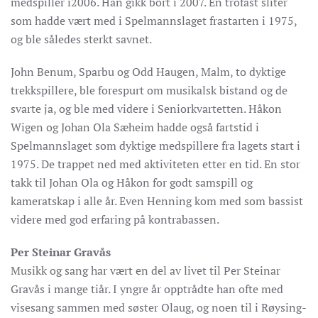
medspiller i2006. Han gikk bort i 2007. En trofast sliter
som hadde vært med i Spelmannslaget frastarten i 1975,
og ble således sterkt savnet.
John Benum, Sparbu og Odd Haugen, Malm, to dyktige
trekkspillere, ble forespurt om musikalsk bistand og de
svarte ja, og ble med videre i Seniorkvartetten. Håkon
Wigen og Johan Ola Sæheim hadde også fartstid i
Spelmannslaget som dyktige medspillere fra lagets start i
1975. De trappet ned med aktiviteten etter en tid. En stor
takk til Johan Ola og Håkon for godt samspill og
kameratskap i alle år. Even Henning kom med som bassist
videre med god erfaring på kontrabassen.
Per Steinar Gravås
Musikk og sang har vært en del av livet til Per Steinar
Gravås i mange tiår. I yngre år opptrådte han ofte med
visesang sammen med søster Olaug, og noen til i Røysing-