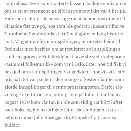
kontrabass. Even som trakterte bassen, hadde en mistanke
om at en av strengene på sitt instrument ikke var å lite på.
Han spurte derfor de ansvarlige om å få låne instrumentet
vi hadde fått øye på, noe som ble godtatt. (Bassen tilhørte
Trondheim Symfoniorkester). For å gjøre en lang historie
kort. Vi gjennomførte innspillingen, returnerte heim til
Steinkjer med beskjed om at resultatet av innspillingen
skulle avgjøres av Rolf Myklebust, øverste sjef i kategorien
«Gammel folkemusikk» som var i Oslo. Etter noe tid fikk vi
beskjed om at innspillingen var godkjent, noe vi satte stor
pris på! Det var på den tiden mange orkester i landet som
gjorde innspillinger til denne programposten. Derfor sto
vi lenge i kø til vår innspilling kom på lufta. I midten av
august 1970 kom vår tur. En ide som tidlig var blitt luftet
var i boks, og ble naturligvis feiret da sendingen startet i
«eteren» med John Suseggs trio. Et ønske fra trioen var
fullført!