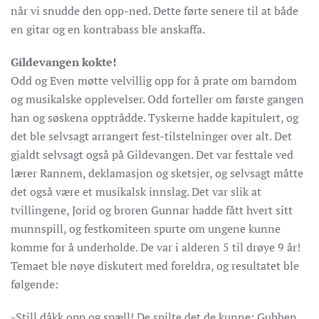
når vi snudde den opp-ned. Dette førte senere til at både
en gitar og en kontrabass ble anskaffa.
Gildevangen kokte!
Odd og Even møtte velvillig opp for å prate om barndom
og musikalske opplevelser. Odd forteller om første gangen
han og søskena opptrådde. Tyskerne hadde kapitulert, og
det ble selvsagt arrangert fest-tilstelninger over alt. Det
gjaldt selvsagt også på Gildevangen. Det var festtale ved
lærer Rannem, deklamasjon og sketsjer, og selvsagt måtte
det også være et musikalsk innslag. Det var slik at
tvillingene, Jorid og broren Gunnar hadde fått hvert sitt
munnspill, og festkomiteen spurte om ungene kunne
komme for å underholde. De var i alderen 5 til drøye 9 år!
Temaet ble nøye diskutert med foreldra, og resultatet ble
følgende:
-Still dåkk opp og spæll! De spilte det de kunne: Gubben