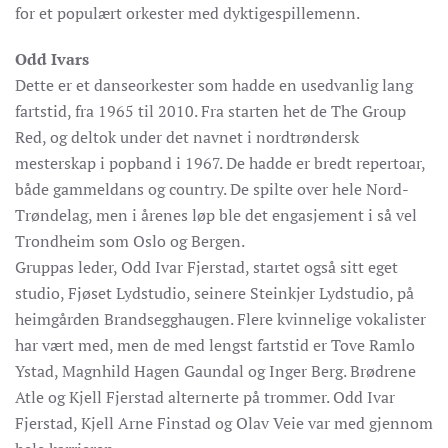
for et populært orkester med dyktigespillemenn.
Odd Ivars
Dette er et danseorkester som hadde en usedvanlig lang
fartstid, fra 1965 til 2010. Fra starten het de The Group
Red, og deltok under det navnet i nordtrøndersk
mesterskap i popband i 1967. De hadde er bredt repertoar,
både gammeldans og country. De spilte over hele Nord-
Trøndelag, men i årenes løp ble det engasjement i så vel
Trondheim som Oslo og Bergen.
Gruppas leder, Odd Ivar Fjerstad, startet også sitt eget
studio, Fjøset Lydstudio, seinere Steinkjer Lydstudio, på
heimgården Brandsegghaugen. Flere kvinnelige vokalister
har vært med, men de med lengst fartstid er Tove Ramlo
Ystad, Magnhild Hagen Gaundal og Inger Berg. Brødrene
Atle og Kjell Fjerstad alternerte på trommer. Odd Ivar
Fjerstad, Kjell Arne Finstad og Olav Veie var med gjennom