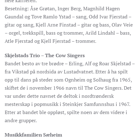
hele karrieren.
Besetning: Åse Grøtan, Inger Berg, Magnhild Hagen
Gaundal og Tove Ramlo Ystad – sang, Odd Ivar Fjerstad –
gitar og sang, Kjell Arne Finstad – gitar og bass, Olav Veie
– orgel, trekkspill, bass og trommer, Arild Lindahl – bass,
Atle Fjerstad og Kjell Fjerstad – trommer.
Skjelstads Trio – The Cow Singers
Bandet besto av tre brødre – Erling, Alf og Roar Skjelstad –
fra Vikstad på nordsida av Lustadvatnet. Etter å ha spilt
opp til dans på steder som Ognheim og Solhaug fra 1965,
skiftet de i november 1966 navn til The Cow Singers. Det
var under dette navnet de deltok i nordtrøndersk
mesterskap i popmusikk i Steinkjer Samfunnshus i 1967.
Etter at bandet ble oppløst, spilte noen av dem videre i
andre grupper.
Musikkfamilien Sæheim