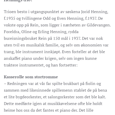
Trioen besto i utgangspunktet av søskena Jorid Henning,
f.1935 og tvillingene Odd og Even Henning, f.1937. De
vokste opp på Rein, som ligger i nærheten av Gildevangen.
Foreldra, Oline og Erling Henning, rydda
bureisningsbruket Rein på 150 mål i 1937. Det var nok
uten tvil en musikalsk familie, og selv om økonomien var
trang, ble instrument innkjøpt. Even forteller at det ble
anskaffet piano under krigen, selv om ingen kunne
traktere instrumentet, og han fortsetter:
Kasserolle som stortromme
– Redningen var at vår far spilte brukbart på fiolin og
sammen med likesinnede spillemenn stablet de på bena
et lite bygdeorkester, et salongorkester som det ble kalt.
Dette medførte igjen at musikkøvelsene ofte ble holdt
heime hos oss da det fantes et piano der. Det lille