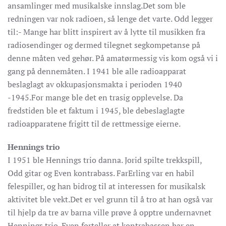
ansamlinger med musikalske innslag.Det som ble
redningen var nok radioen, så lenge det varte. Odd legger
til:- Mange har blitt inspirert av å lytte til musikken fra
radiosendinger og dermed tilegnet segkompetanse på
denne måten ved gehør. På amatørmessig vis kom også vi i
gang på dennemåten. I 1941 ble alle radioapparat
beslaglagt av okkupasjonsmakta i perioden 1940
-1945.For mange ble det en trasig opplevelse. Da
fredstiden ble et faktum i 1945, ble debeslaglagte
radioapparatene frigitt til de rettmessige eierne.
Hennings trio
I 1951 ble Hennings trio danna. Jorid spilte trekkspill,
Odd gitar og Even kontrabass. FarErling var en habil
felespiller, og han bidrog til at interessen for musikalsk
aktivitet ble vekt.Det er vel grunn til å tro at han også var
til hjelp da tre av barna ville prøve å opptre undernavnet
Hennings trio. Even forteller at kontrabassen har en