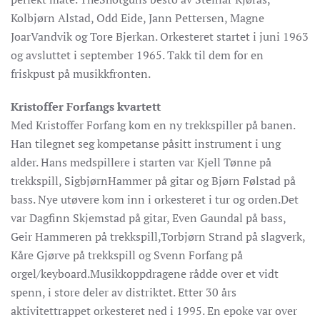
Kolbjørn Alstad, Odd Eide, Jann Pettersen, Magne
JoarVandvik og Tore Bjerkan. Orkesteret startet i juni 1963
og avsluttet i september 1965. Takk til dem for en
friskpust på musikkfronten.
Kristoffer Forfangs kvartett
Med Kristoffer Forfang kom en ny trekkspiller på banen.
Han tilegnet seg kompetanse påsitt instrument i ung
alder. Hans medspillere i starten var Kjell Tønne på
trekkspill, SigbjørnHammer på gitar og Bjørn Følstad på
bass. Nye utøvere kom inn i orkesteret i tur og orden.Det
var Dagfinn Skjemstad på gitar, Even Gaundal på bass,
Geir Hammeren på trekkspill,Torbjørn Strand på slagverk,
Kåre Gjørve på trekkspill og Svenn Forfang på
orgel/keyboard.Musikkoppdragene rådde over et vidt
spenn, i store deler av distriktet. Etter 30 års
aktivitettrappet orkesteret ned i 1995. En epoke var over