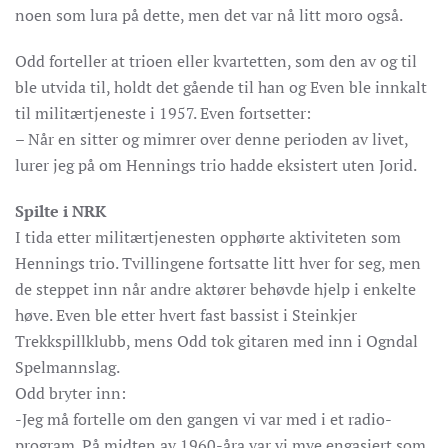
noen som lura på dette, men det var nå litt moro også.
Odd forteller at trioen eller kvartetten, som den av og til
ble utvida til, holdt det gående til han og Even ble innkalt
til militærtjeneste i 1957. Even fortsetter:
– Når en sitter og mimrer over denne perioden av livet,
lurer jeg på om Hennings trio hadde eksistert uten Jorid.
Spilte i NRK
I tida etter militærtjenesten opphørte aktiviteten som
Hennings trio. Tvillingene fortsatte litt hver for seg, men
de steppet inn når andre aktører behøvde hjelp i enkelte
høve. Even ble etter hvert fast bassist i Steinkjer
Trekkspillklubb, mens Odd tok gitaren med inn i Ogndal
Spelmannslag.
Odd bryter inn:
-Jeg må fortelle om den gangen vi var med i et radio-
program. På midten av 1960-åra var vi mye engasjert som