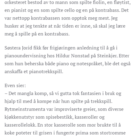
orkesteret bestod av to mann som spilte fiolin, en fløytist,
en pianist og en som spilte cello og en på kontrabass. Det
var nettopp kontrabassen som opptok meg mest. Jeg
husker at jeg tenkte at når tiden er inne, så skal jeg lære
meg å spille på en kontrabass.
Søstera Jorid fikk før frigjøringen anledning til å gå i
pianoundervisning hos Hildur Nonstad på Steinkjer. Etter
som hun beherska både piano og notespråket, ble det også
anskaffa et pianotrekkspill.
Even sier:
– Det mangla komp, så vi gutta tok fantasien i bruk og
hjalp til med å kompe når hun spilte på trekkspill.
Rytmeinstrumenta var improviserte greier, som diverse
kjøkkenutstyr som spisebestikk, kasseroller og
kasserollelokk. En stor kasserolle som mor brukte til å
koke poteter til grisen i fungerte prima som stortromme