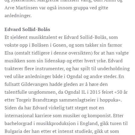
Arve Martinsen var også innom gruppa ved gitte
anledninger.
Edvard Sollid-Bolås
Et sjeldent musikktalent er Edvard Sollid-Bolås, som
vokste opp i Bolåsen i Gosen, og som takker sin farmor
Elsa (omtalt tidligere i denne oversikten) for at han valgte
musikken som sin lidenskap og etter hvert yrke. Edvard
trakterer flere instrumenter, og har spilt til underholdning
ved ulike anledninger både i Ogndal og andre steder. En
fullsatt Gildevangen hadde gleden av å høre den
talentfulle ungdommen, da Ogndal IL i 2015 feiret «50 år
etter Torgeir Brandtzægs sammenlagtseier i hoppuka».
Siden da har Edvard virkelig tatt steget mot en
internasjonal karriere som musiker og komponist. Etter
bachelorgrad i musikkproduksjon i England, gikk turen til
Bulgaria der han etter et intenst studieår, gikk ut som