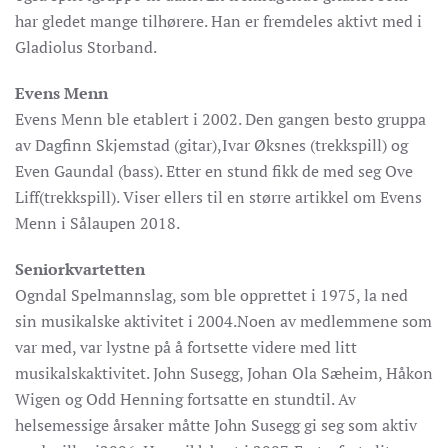
har gledet mange tilhørere. Han er fremdeles aktivt med i
Gladiolus Storband.
Evens Menn
Evens Menn ble etablert i 2002. Den gangen besto gruppa
av Dagfinn Skjemstad (gitar),Ivar Øksnes (trekkspill) og
Even Gaundal (bass). Etter en stund fikk de med seg Ove
Liff(trekkspill). Viser ellers til en større artikkel om Evens
Menn i Sålaupen 2018.
Seniorkvartetten
Ogndal Spelmannslag, som ble opprettet i 1975, la ned
sin musikalske aktivitet i 2004.Noen av medlemmene som
var med, var lystne på å fortsette videre med litt
musikalskaktivitet. John Susegg, Johan Ola Sæheim, Håkon
Wigen og Odd Henning fortsatte en stundtil. Av
helsemessige årsaker måtte John Susegg gi seg som aktiv