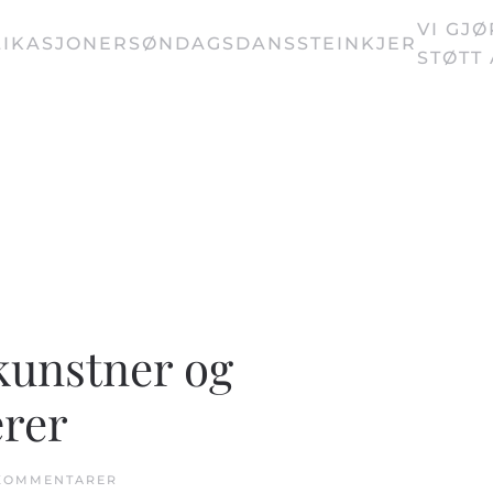
VI GJ
IKASJONER
SØNDAGSDANS
STEINKJER
STØTT
kunstner og
rer
TIL
 KOMMENTARER