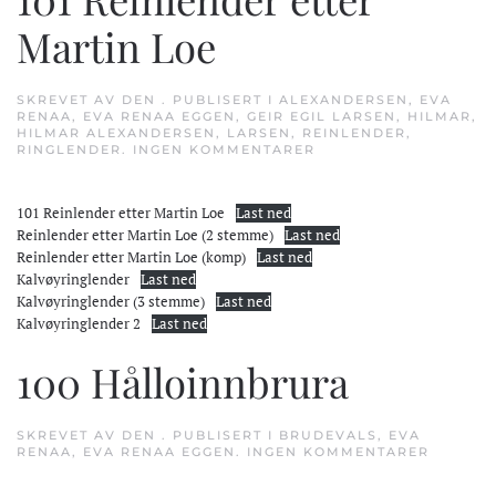
Martin Loe
SKREVET AV
DEN
. PUBLISERT I
ALEXANDERSEN
,
EVA
RENAA
,
EVA RENAA EGGEN
,
GEIR EGIL LARSEN
,
HILMAR
,
HILMAR ALEXANDERSEN
,
LARSEN
,
REINLENDER
,
TIL
RINGLENDER
.
INGEN KOMMENTARER
101
REINLENDER
ETTER
101 Reinlender etter Martin Loe
Last ned
MARTIN
LOE
Reinlender etter Martin Loe (2 stemme)
Last ned
Reinlender etter Martin Loe (komp)
Last ned
Kalvøyringlender
Last ned
Kalvøyringlender (3 stemme)
Last ned
Kalvøyringlender 2
Last ned
100 Hålloinnbrura
SKREVET AV
DEN
. PUBLISERT I
BRUDEVALS
,
EVA
TIL
RENAA
,
EVA RENAA EGGEN
.
INGEN KOMMENTARER
100
HÅLLOI