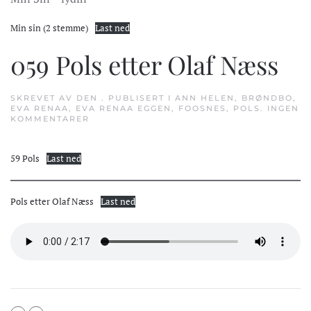
Min sin (2 stemme)
Last ned
059 Pols etter Olaf Næss
SKREVET AV
DEN
. PUBLISERT I
ANN HELEN
,
BRØNDBO
,
EVA RENAA
,
EVA RENAA EGGEN
,
FOOSNES
,
POLS
.
INGEN
TIL
KOMMENTARER
059
POLS
ETTER
59 Pols
Last ned
OLAF
NÆSS
Pols etter Olaf Næss
Last ned