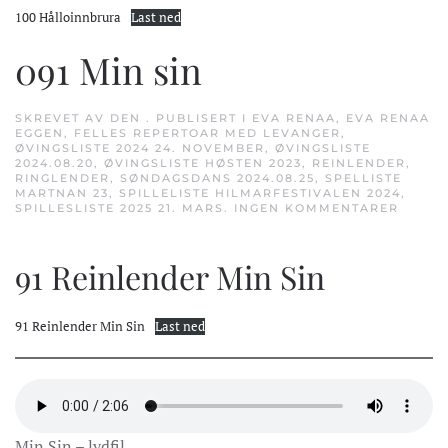
100 Hålloinnbrura
Last ned
091 Min sin
SKREVET AV
DEN
. PUBLISERT I
EVA RENAA
,
EVA RENAA
EGGEN
,
FELLES REPERTOAR MED LEVANGER
,
ØVINGSLISTE 2024 24. NOVEMBER
,
ØVINGSLISTE
2024.08.20
,
ØVINGSLISTE HØSTEN 2023
,
REINLENDER
,
RINGLENDER
,
SØNDAGSDANS 2024.08.25
,
SPELLISTE
MARTNAN 23
,
SPILLELISTE HILMARFESTIVALEN 2024
,
TIL
SPILLESLISTE 2025 21. MARS
.
INGEN KOMMENTARER
091
MIN
SIN
91 Reinlender Min Sin
91 Reinlender Min Sin
Last ned
Min Sin – lydfil