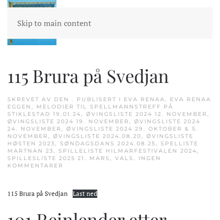
Skip to main content
115 Brura på Svedjan
SKREVET AV
DEN
. PUBLISERT I
EVA RENAA
,
EVA RENAA
EGGEN
,
MELODIER TIL SPELLMANNSTREFF PÅ
STIKLESTAD 19.01.24
,
ØVINGSLISTE 2024 12. NOVEMBER
,
ØVINGSLISTE 2024 19. NOVEMBER
,
ØVINGSLISTE 2024
24. NOVEMBER
,
ØVINGSLISTE 2024 29. OKTOBER & 5.
NOVEMBER
,
ØVINGSLISTE 2024.08.20
,
ØVINGSLISTE
HØSTEN 2023
,
SØNDAGSDANS 2024.08.25
,
SPELLISTE
MARTNAN 23
,
SPILLELISTE HILMARFESTIVALEN 2024
,
SPILLESLISTE 2025 21. MARS
,
VALS
.
INGEN
TIL
KOMMENTARER
115
BRURA
PÅ
115 Brura på Svedjan
Last ned
SVEDJAN
101 Reinlender etter