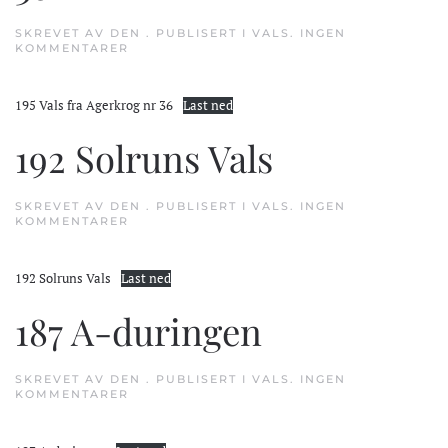
SKREVET AV
DEN
. PUBLISERT I
VALS
.
INGEN
TIL
KOMMENTARER
195
VALS
FRA
195 Vals fra Agerkrog nr 36
Last ned
AGERKROG
NR
36
192 Solruns Vals
SKREVET AV
DEN
. PUBLISERT I
VALS
.
INGEN
TIL
KOMMENTARER
192
SOLRUNS
VALS
192 Solruns Vals
Last ned
187 A-duringen
SKREVET AV
DEN
. PUBLISERT I
VALS
.
INGEN
TIL
KOMMENTARER
187
A-
DURINGEN