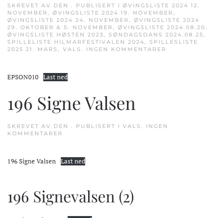
SKREVET AV
DEN
. PUBLISERT I
ØVINGSLISTE 2024 12.
NOVEMBER
,
ØVINGSLISTE 2024 19. NOVEMBER
,
ØVINGSLISTE 2024 24. NOVEMBER
,
ØVINGSLISTE 2024
29. OKTOBER & 5. NOVEMBER
,
ØVINGSLISTE 2024.08.20
,
ØVINGSLISTE HØSTEN 2023
,
SØNDAGSDANS 2024.08.25
,
SPILLELISTE HILMARFESTIVALEN 2024
,
SPILLESLISTE
TIL
2025 21. MARS
,
VALS
.
INGEN KOMMENTARER
257
OG
LAUVE
EPSON010
Last ned
VA
GYLLENT
196 Signe Valsen
SKREVET AV
DEN
. PUBLISERT I
VALS
.
INGEN
TIL
KOMMENTARER
196
SIGNE
VALSEN
196 Signe Valsen
Last ned
196 Signevalsen (2)