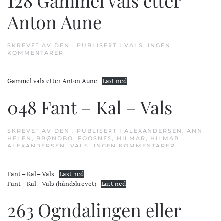
128 Gammel vals etter
Anton Aune
SKREVET AV
DEN
. PUBLISERT I
VALS
.
INGEN
TIL
KOMMENTARER
128
GAMMEL
VALS
Gammel vals etter Anton Aune
Last ned
ETTER
ANTON
AUNE
048 Fant – Kal – Vals
SKREVET AV
DEN
. PUBLISERT I
ALEXANDERSEN
,
ANN
HELEN
,
BRØNDBO
,
FOOSNES
,
HILMAR
,
HILMAR
TIL
ALEXANDERSEN
,
VALS
.
INGEN KOMMENTARER
048
FANT
–
Fant – Kal – Vals
Last ned
KAL
–
Fant – Kal – Vals (håndskrevet)
Last ned
VALS
263 Ogndalingen eller