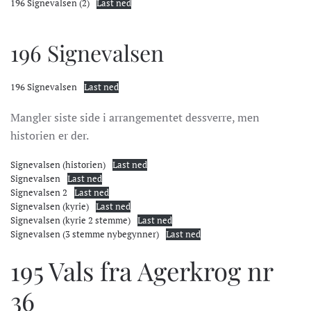
196 Signevalsen (2)
Last ned
196 Signevalsen
196 Signevalsen
Last ned
Mangler siste side i arrangementet dessverre, men
historien er der.
Signevalsen (historien)
Last ned
Signevalsen
Last ned
Signevalsen 2
Last ned
Signevalsen (kyrie)
Last ned
Signevalsen (kyrie 2 stemme)
Last ned
Signevalsen (3 stemme nybegynner)
Last ned
195 Vals fra Agerkrog nr
36