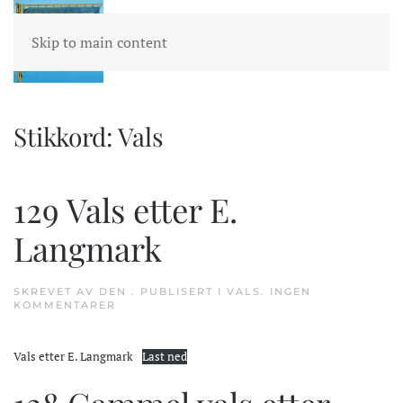
Skip to main content
Stikkord:
Vals
129 Vals etter E.
Langmark
SKREVET AV
DEN
. PUBLISERT I
VALS
.
INGEN
TIL
KOMMENTARER
129
VALS
ETTER
Vals etter E. Langmark
Last ned
E.
LANGMARK